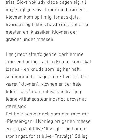
trist. Sjovt nok udviklede dagen sig, til 
nogle rigtige sjove timer med børnene. 
Klovnen kom op i mig, for at skjule, 
hvordan jeg faktisk havde det. Det er jo 
næsten en  klassiker. Klovnen der 
græder under masken.
Har grædt efterfølgende, derhjemme. 
Tror jeg har fået fat i en knude, som skal 
løsnes - en knude som jeg har haft, 
siden mine teenage årene, hvor jeg har 
været "klovnen". Klovnen er der hele 
tiden - også nu i mit voksne liv - jeg 
tegne vittighedstegninger og prøver at 
være sjov. 
Det hele hænger nok sammen med mit 
"Pleaser-gen". Hvor jeg bruger en masse 
energi, på at blive "tilvalgt" - og har en 
stor angst, for at blive "Fravalgt". Så jeg 