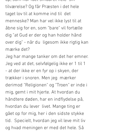
tilværelse? Og får Præsten i det hele 
taget lov til at komme ind til  det 
menneske? Man har vel ikke lyst til at 
åbne sig for en, som "bare" vil fortælle 
dig "at Gud er der og han holder hånd 
over dig" - når du  ligesom ikke rigtig kan 
mærke det? 
Jeg har mange tanker om det her emner. 
Jeg ved at det, selvfølgelig ikke er 1 til 1 
- at der ikke er en fyr op i skyen, der 
trækker i snoren. Men jeg  mærker 
derimod "Religionen" og "Troen" er inde i 
mig, gemt i mit hjerte. At hvordan du 
håndtere døden, har en indflydelse på, 
hvordan du lever  livet. Mange ting er 
gået op for mig, her i den sidste stykke 
tid.  Specielt, hvordan jeg vil leve mit liv 
og hvad meningen er med det hele. Så 