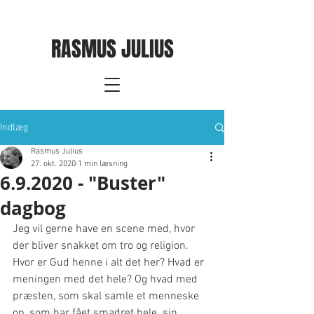
RASMUS JULIUS
Indlæg
Rasmus Julius
27. okt. 2020
1 min læsning
6.9.2020 - "Buster"
dagbog
Jeg vil gerne have en scene med, hvor 
der bliver snakket om tro og religion. 
Hvor er Gud henne i alt det her? Hvad er 
meningen med det hele? Og hvad med 
præsten, som skal samle et menneske 
op, som har fået smadret hele  sin 