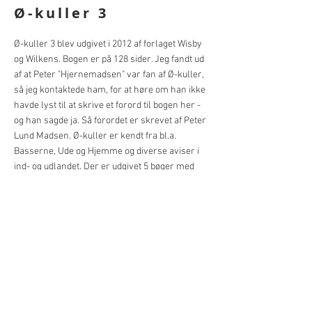
Ø-kuller 3
Ø-kuller 3 blev udgivet i 2012 af forlaget Wisby
og Wilkens. Bogen er på 128 sider. Jeg fandt ud
af at Peter "Hjernemadsen" var fan af Ø-kuller,
så jeg kontaktede ham, for at høre om han ikke
havde lyst til at skrive et forord til bogen her -
og han sagde ja. Så forordet er skrevet af Peter
Lund Madsen. Ø-kuller er kendt fra bl.a.
Basserne, Ude og Hjemme og diverse aviser i
ind- og udlandet. Der er udgivet 5 bøger med
denne populære serie. Bogen kan læses af alle,
ingen tekst.
Pris 95,- kr.
excl. forsendelsen.
Du kan bestille bogen, ved at sende en mail til:
raj@rasmusjulius.dk
BACK